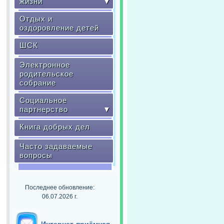
жизни
▼
Отдых и
оздоровление детей
ШСК
Электронное
родительское
собрание
Социальное
партнерство
▼
Книга добрых дел
Часто задаваемые
вопросы
Последнее обновление:
06.07.2026 г.