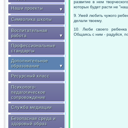
развитие в нем творческог
которых будет расти не "наш
Наши проекты
▼
9. Умей любить чужого ребен
Символика школы
делали твоему.
10. Люби своего ребенка
Воспитательная
Общаясь с ним - радуйся, по
работа
▼
Профессиональные
стандарты
Дополнительное
образование
▼
Ресурсный класс
Психолого-
педагогическое
сопровождение
Служба медиации
Безопасная среда и
здоровый образ