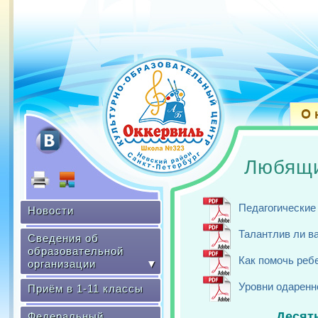
Ш
Любящи
Педагогические
Новости
Талантлив ли в
Сведения об
образовательной
Как помочь ребе
организации
▼
Уровни одаренно
Приём в 1-11 классы
Десят
Федеральный