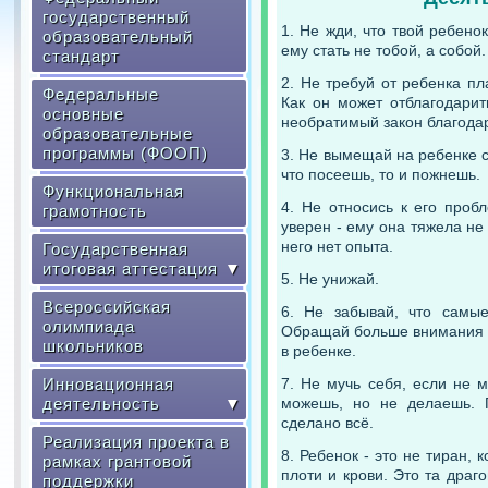
государственный
1. Не жди, что твой ребенок
образовательный
ему стать не тобой, а собой.
стандарт
2. Не требуй от ребенка пл
Федеральные
Как он может отблагодарить
основные
необратимый закон благода
образовательные
программы (ФООП)
3. Не вымещай на ребенке св
что посеешь, то и пожнешь.
Функциональная
4. Не относись к его проб
грамотность
уверен - ему она тяжела не
него нет опыта.
Государственная
итоговая аттестация
▼
5. Не унижай.
Всероссийская
6. Не забывай, что самые
олимпиада
Обращай больше внимания на
школьников
в ребенке.
Инновационная
7. Не мучь себя, если не м
деятельность
▼
можешь, но не делаешь. П
сделано всё.
Реализация проекта в
8. Ребенок - это не тиран, 
рамках грантовой
плоти и крови. Это та драг
поддержки