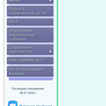
жизни
▼
Отдых и
оздоровление детей
ШСК
Электронное
родительское
собрание
Социальное
партнерство
▼
Книга добрых дел
Часто задаваемые
вопросы
Последнее обновление:
06.07.2026 г.