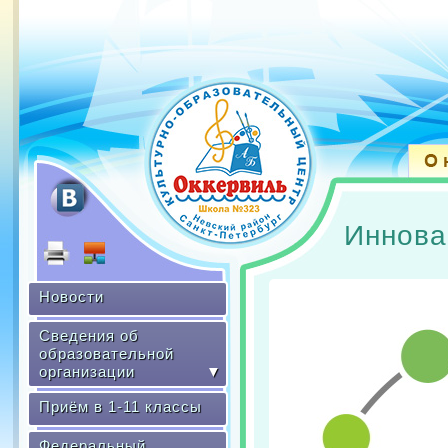
Иннова
Новости
Сведения об
образовательной
организации
▼
Приём в 1-11 классы
Федеральный