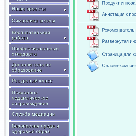
Продукт иннова
Наши проекты
▼
Аннотация к пр
Символика школы
Рекомендатель
Воспитательная
работа
▼
Развернутая ин
Профессиональные
стандарты
Страница для к
Дополнительное
Онлайн-компоне
образование
▼
Ресурсный класс
Психолого-
педагогическое
сопровождение
Служба медиации
Безопасная среда и
здоровый образ