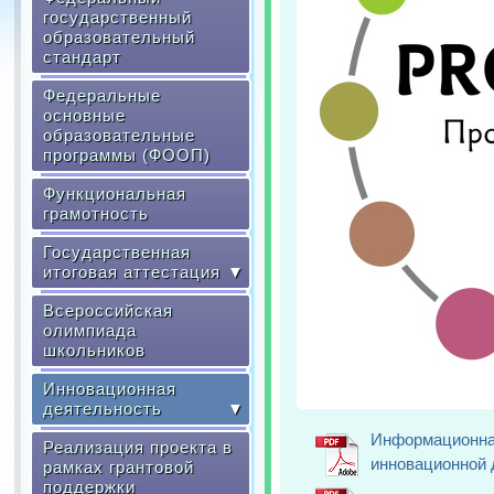
государственный
образовательный
стандарт
Федеральные
основные
образовательные
программы (ФООП)
Функциональная
грамотность
Государственная
итоговая аттестация
▼
Всероссийская
олимпиада
школьников
Инновационная
деятельность
▼
Информационна
Реализация проекта в
инновационной 
рамках грантовой
поддержки