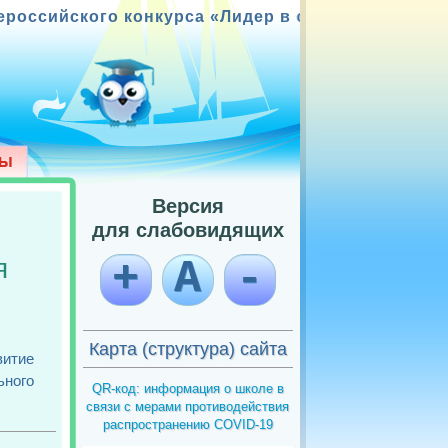
ого конкурса «Лидер в образовании»; Победите
Версия
для слабовидящих
я
+
А
-
Карта (структура) сайта
итие
ного
QR-код: информация о школе в
связи с мерами противодействия
распространению COVID-19