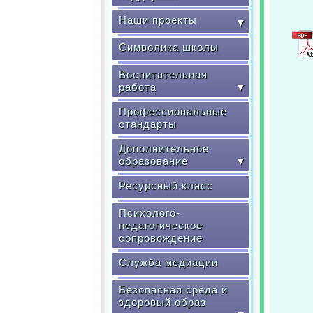
Наши проекты
▼
Символика школы
Воспитательная
работа
▼
Профессиональные
стандарты
Дополнительное
образование
▼
Ресурсный класс
Психолого-
педагогическое
сопровождение
Служба медиации
Безопасная среда и
здоровый образ