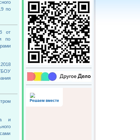
сного
19 по
б от
и по
трами
2018
 ГБОУ
вания
тром
Решаем вместе
ва и
ьного
рсами