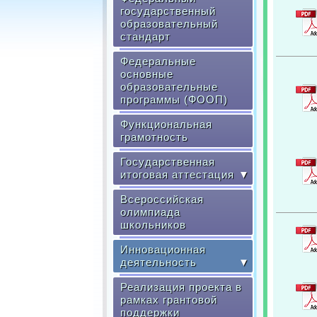
государственный
образовательный
стандарт
Федеральные
основные
образовательные
программы (ФООП)
Функциональная
грамотность
Государственная
итоговая аттестация
▼
Всероссийская
олимпиада
школьников
Инновационная
деятельность
▼
Реализация проекта в
рамках грантовой
поддержки