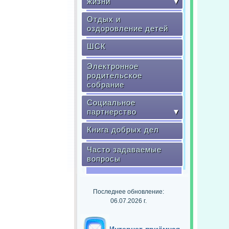
жизни
▼
Отдых и
оздоровление детей
ШСК
Электронное
родительское
собрание
Социальное
партнерство
▼
Книга добрых дел
Часто задаваемые
вопросы
Последнее обновление:
06.07.2026 г.