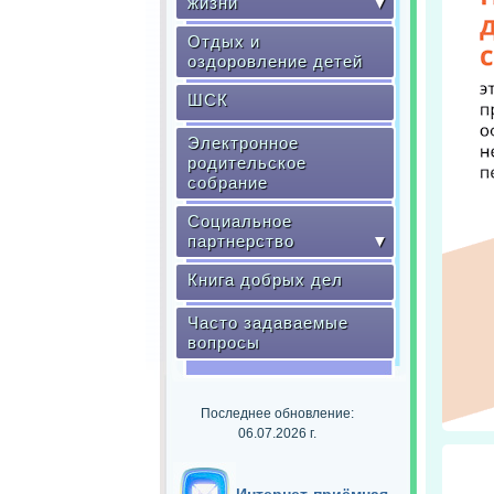
жизни
▼
Отдых и
оздоровление детей
ШСК
Электронное
родительское
собрание
Социальное
партнерство
▼
Книга добрых дел
Часто задаваемые
вопросы
Последнее обновление:
06.07.2026 г.