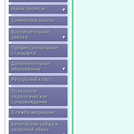
Наши проекты
▼
Символика школы
Воспитательная
работа
▼
Профессиональные
стандарты
Дополнительное
образование
▼
Ресурсный класс
Психолого-
педагогическое
сопровождение
Служба медиации
Безопасная среда и
здоровый образ