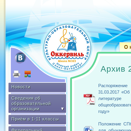
Школ
Архив 
Распоряжение
Новости
31.03.2017 «Об
Сведения об
литератур
образовательной
общеобразоват
организации
▼
году»
Приём в 1-11 классы
Положение СПб
Федеральный
для обучающих