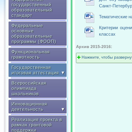
государственный
Санкт-Петербург
образовательный
стандарт
Тематические н
Федеральные
Критерии оцени
основные
классах
образовательные
программы (ФООП)
Архив 2015-2016:
Функциональная
грамотность
Нажмите, чтобы разверн
Государственная
итоговая аттестация
▼
Всероссийская
олимпиада
школьников
Инновационная
деятельность
▼
Реализация проекта в
рамках грантовой
поддержки