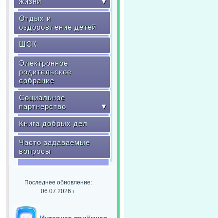
жизни
▼
Отдых и
оздоровление детей
ШСК
Электронное
родительское
собрание
Социальное
партнерство
▼
Книга добрых дел
Часто задаваемые
вопросы
Последнее обновление:
06.07.2026 г.